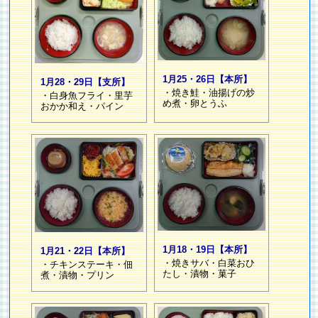
1月25・26日【本所】
1月28・29日【支所】
・焼き鮭・油揚げの炒
・白身魚フライ・里芋
め煮・卵とうふ
おかか和え・パイン
1月18・19日【本所】
1月21・22日【本所】
・焼きサバ・白菜おひ
・チキンステーキ・佃
たし・漬物・菓子
煮・漬物・プリン