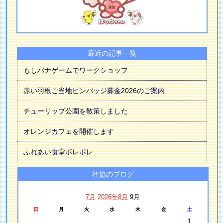
最近の記事一覧
もしバナゲームでワークショップ
赤い羽根ご当地ピンバッジ募金2026のご案内
チューリップ公園を散策しました
オレンジカフェを開催します
ふれあい食堂ポレポレ
社協のブログ
7月
2026年8月
9月
日
月
火
水
木
金
土
1