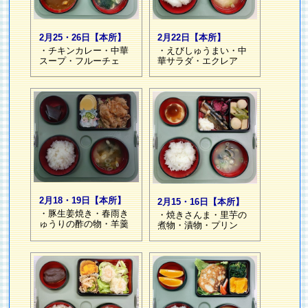
2月25・26日【本所】
2月22日【本所】
・チキンカレー・中華
・えびしゅうまい・中
スープ・フルーチェ
華サラダ・エクレア
2月18・19日【本所】
2月15・16日【本所】
・豚生姜焼き・春雨き
・焼きさんま・里芋の
ゅうりの酢の物・羊羹
煮物・漬物・プリン