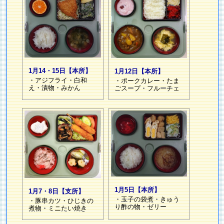
1月14・15日【本所】
1月12日【本所】
・アジフライ・白和
・ポークカレー・たま
え・漬物・みかん
ごスープ・フルーチェ
1月5日【本所】
1月7・8日【支所】
・玉子の袋煮・きゅう
・豚串カツ・ひじきの
り酢の物・ゼリー
煮物・ミニたい焼き