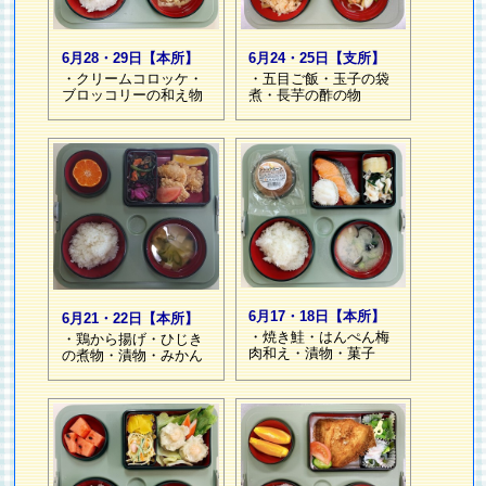
6月28・29日【本所】
6月24・25日【支所】
・クリームコロッケ・
・五目ご飯・玉子の袋
ブロッコリーの和え物
煮・長芋の酢の物
6月17・18日【本所】
6月21・22日【本所】
・焼き鮭・はんぺん梅
・鶏から揚げ・ひじき
肉和え・漬物・菓子
の煮物・漬物・みかん