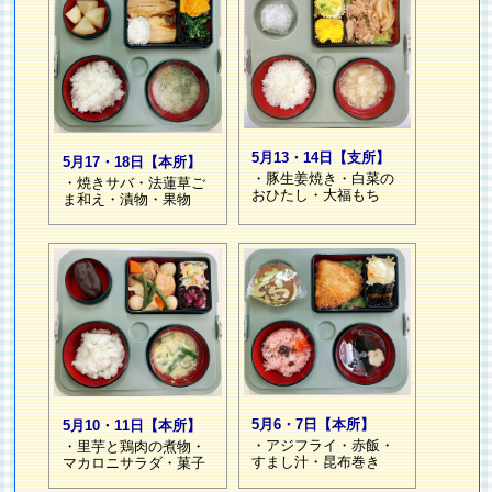
5月13・14日【支所】
5月17・18日【本所】
・豚生姜焼き・白菜の
・焼きサバ・法蓮草ご
おひたし・大福もち
ま和え・漬物・果物
5月6・7日【本所】
5月10・11日【本所】
・アジフライ・赤飯・
・里芋と鶏肉の煮物・
すまし汁・昆布巻き
マカロニサラダ・菓子