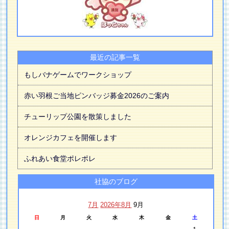
最近の記事一覧
もしバナゲームでワークショップ
赤い羽根ご当地ピンバッジ募金2026のご案内
チューリップ公園を散策しました
オレンジカフェを開催します
ふれあい食堂ポレポレ
社協のブログ
7月
2026年8月
9月
日
月
火
水
木
金
土