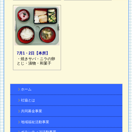
7月1・2日【本所】
・焼きサバ・ニラの卵
とじ・漬物・和菓子
ホーム
社協とは
共同募金事業
地域福祉活動事業