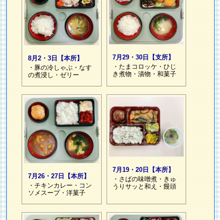
7月29・30日【支所】
8月2・3日【本所】
・たまコロッケ・ひじ
・豚の冷しゃぶ・なす
き煮物・漬物・和菓子
の煮浸し・ゼリー
7月19・20日【本所】
7月26・27日【本所】
・さばの味噌煮・きゅ
・チキンカレー・コン
うりサッと和え・饅頭
ソメスープ・洋菓子