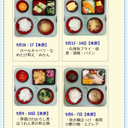
9月13・14日【本所】
9月16・17【本所】
・白身魚フライ・佃
・ロールキャベツ・な
煮・漬物・パイン
めたけ和え・みかん
9月9・10日【本所】
9月6・7日【本所】
・厚揚げのおろし煮・
・焼き糠ほっけ・春雨
ほうれん草の和え物
の酢の物・エクレア