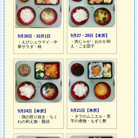
9月27・28日【本所】
9月30日・10月1日
・肉じゃが・おかか和
・えびシュウマイ・中
え・ごま団子
華サラダ・柿
9月21日【本所】
9月24日【本所】
・タラのムニエル・里
・鶏の照り焼き・ちく
芋の煮物・もずく酢
わの和え物・饅頭