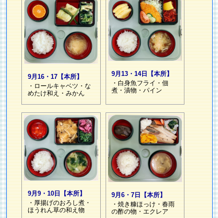
9月13・14日【本所】
9月16・17【本所】
・白身魚フライ・佃
・ロールキャベツ・な
煮・漬物・パイン
めたけ和え・みかん
9月9・10日【本所】
9月6・7日【本所】
・厚揚げのおろし煮・
・焼き糠ほっけ・春雨
ほうれん草の和え物
の酢の物・エクレア