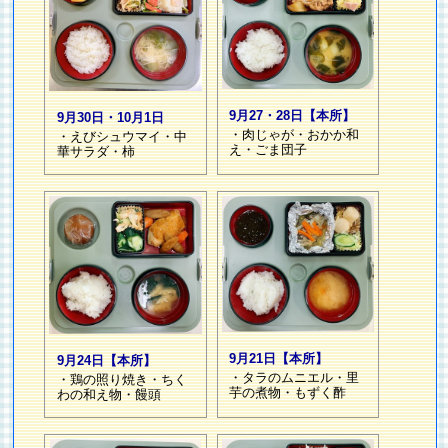
9月27・28日【本所】
9月30日・10月1日
・肉じゃが・おかか和
・えびシュウマイ・中
え・ごま団子
華サラダ・柿
9月21日【本所】
9月24日【本所】
・タラのムニエル・里
・鶏の照り焼き・ちく
芋の煮物・もずく酢
わの和え物・饅頭