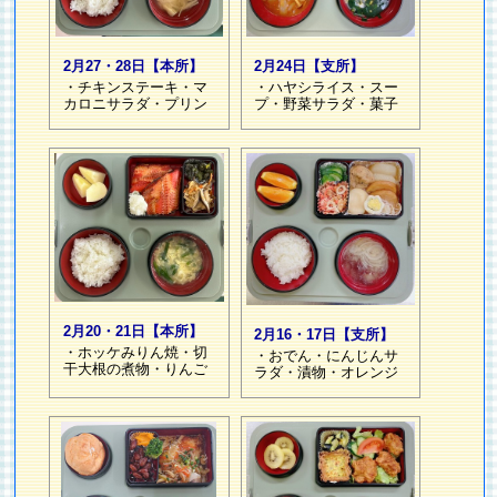
2月27・28日【本所】
2月24日【支所】
・チキンステーキ・マ
・ハヤシライス・スー
カロニサラダ・プリン
プ・野菜サラダ・菓子
2月20・21日【本所】
2月16・17日【支所】
・ホッケみりん焼・切
・おでん・にんじんサ
干大根の煮物・りんご
ラダ・漬物・オレンジ