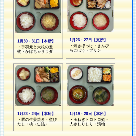
1月26・27日【支所】
1月30・31日【本所】
・焼きほっけ・きんぴ
・手羽元と大根の煮
らごぼう・プリン
物・かぼちゃサラダ
1月23・24日【本所】
1月19・20日【本所】
・豚の生姜焼き・煮び
・玉ねぎトロトロ煮・
たし・桃（缶詰）
人参しりしり・漬物