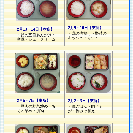
2月9・10日【支所】
2月13・14日【本所】
・鶏の唐揚げ・野菜の
・鱈の五目あんかけ・
キッシュ・キウイ
煮豆・シュークリーム
2月6・7日【本所】
2月2・3日【支所】
・豚肉の野菜炒め・ち
・豆ごはん・肉じゃ
くわ詰め・漬物
が・酢みそ和え