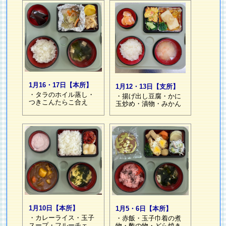
1月16・17日【本所】
1月12・13日【支所】
・タラのホイル蒸し・
・揚げ出し豆腐・かに
つきこんたらこ合え
玉炒め・漬物・みかん
1月10日【本所】
1月5・6日【本所】
・カレーライス・玉子
・赤飯・玉子巾着の煮
スープ・フルーチェ
物・酢の物・どら焼き