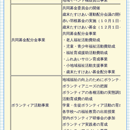
地域イベント機器貸出事業
共同募金委員会の開催
歳末たすけあい運動配分会議の開催
赤い羽根募金の実施（１０月１日～１
歳末たすけあい募金（１２月１日～１
共同募金配分金事業
共同募金配分金事業
・老人福祉活動費助成
・児童・青少年福祉活動費助成
・福祉育成援助活動費助成
・ふれあいサロン育成事業
・小地域福祉活動支援事業
・歳末たすけあい募金配分事業
地域福祉の向上のためにボランティア
ボランティアニーズの把握
ボランティアの各種活動の実態調査
活動育成費の助成
ボランティア活動事業
学童・生徒ボランティア活動の育成助
各学校への福祉教育の出前授業
管内ボランティア研修会の参加
ボランティア実践者の育成