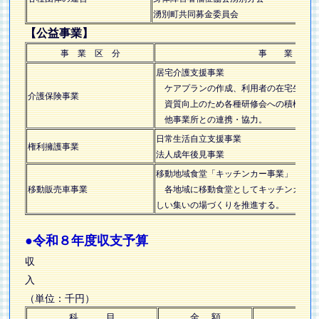
湧別町共同募金委員会
【公益事業】
事 業 区 分
事 業 
居宅介護支援事業
ケアプランの作成、利用者の在宅生活を
介護保険事業
資質向上のため各種研修会への積極的参
他事業所との連携・協力。
日常生活自立支援事業
権利擁護事業
法人成年後見事業
移動地域食堂「キッチンカー事業」
移動販売車事業
各地域に移動食堂としてキッチンカー事
しい集いの場づくりを推進する。
●令和８年度収支予算
収
入
（単位：千円）
科 目
金 額