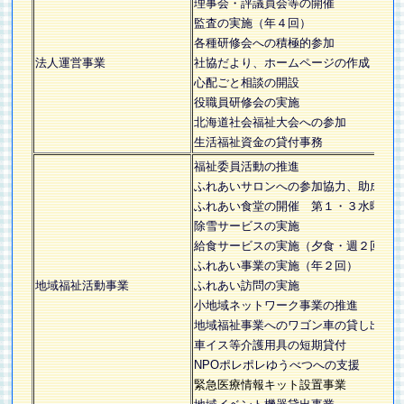
理事会・評議員会等の開催
監査の実施（年４回）
各種研修会への積極的参加
法人運営事業
社協だより、ホームページの作成
心配ごと相談の開設
役職員研修会の実施
北海道社会福祉大会への参加
生活福祉資金の貸付事務
福祉委員活動の推進
ふれあいサロンへの参加協力、助成 
ふれあい食堂の開催 第１・３水曜日
除雪サービスの実施
給食サービスの実施（夕食・週２回）
ふれあい事業の実施（年２回）
地域福祉活動事業
ふれあい訪問の実施
小地域ネットワーク事業の推進
地域福祉事業へのワゴン車の貸し出し
車イス等介護用具の短期貸付
NPOポレポレゆうべつへの支援
緊急医療情報キット設置事業