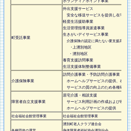
ボランティアポイント事業
外出支援サービス
安全な移送サービスを提供し在宅生活
軽度生活援助事業
生活管理指導員派遣事業
生きがいデイサービス事業
町受託事業
介護保険の認定に満たない要支援高齢者
･上湧別地区
・湧別地区
養育支援訪問事業
生活支援体制整備事業
訪問介護事業・予防訪問介護事業
介護保険事業
ホームヘルプサービスの提供、在宅生
サービスの質の向上のため各種研修会
居宅介護・相談支援
障害者自立支援事業
サービス利用計画の作成および相談
ホームヘルプサービスの提供
社会福祉会館管理事業
社会福祉会館管理事業
湧別町老人クラブ連合会
各種団体の運営
身体障害者福祉協会湧別分会