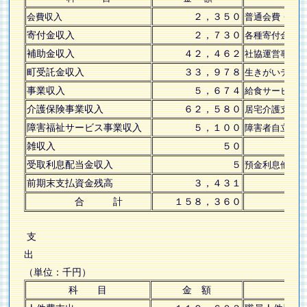
２，３５０
会費収入
普通会費・賛
寄付金収入
２，７３０
各種寄付金収
補助金収入
４２，４６２
社協運営事業
町受託金収入
３３，９７８
生きがいデイ
事業収入
５，６７４
給食サービス
介護保険事業収入
６２，５８０
居宅介護支援
障害福祉サービス事業収入
５，１００
障害者自立支
雑収入
５０
受取利息配当金収入
５
預金利息他
前期末支払資金残高
３，４３１
合 計
１５８，３６０
支
（単位：千円）
科 目
金 額