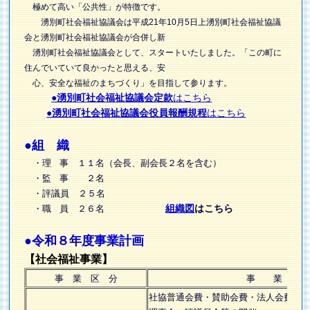
極めて高い「公共性」が特徴です。
湧別町社会福祉協議会は平成21年10月5日上湧別町社会福祉協議
会と湧別町社会福祉協議会が合併し新
湧別町社会福祉協議会として、スタートいたしました。「この町に
住んでいていて良かったと思える、安
心、安全な福祉のまちづくり」を目指して参ります。
●湧別町社会福祉協議会定款
はこちら
●湧別町社会福祉協議会役員報酬規程
はこちら
●組 織
・理 事 １１名（
会長、副会長２名を含む）
・監 事 ２名
・評議員 ２５名
組織図
はこちら
・職 員 ２６名
●令和８年度事業計画
【社会福祉事業】
事 業 区 分
事 業 
社協普通会費・賛助会費・法人会費の