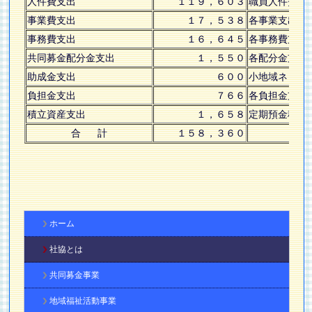
人件費支出
１１９，６０３
職員人件費
事業費支出
１７，５３８
各事業支出
事務費支出
１６，６４５
各事務費支出
共同募金配分金支出
１，５５０
各配分金支出
助成金支出
６００
小地域ネット
負担金支出
７６６
各負担金支出
積立資産支出
１，６５８
定期預金積立
合 計
１５８，３６０
ホーム
社協とは
共同募金事業
地域福祉活動事業