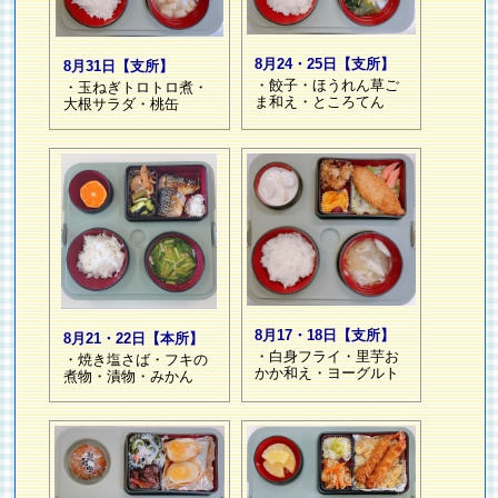
8月24・25日【支所】
8月31日【支所】
・餃子・ほうれん草ご
・玉ねぎトロトロ煮・
ま和え・ところてん
大根サラダ・桃缶
8月17・18日【支所】
8月21・22日【本所】
・白身フライ・里芋お
・焼き塩さば・フキの
かか和え・ヨーグルト
煮物・漬物・みかん