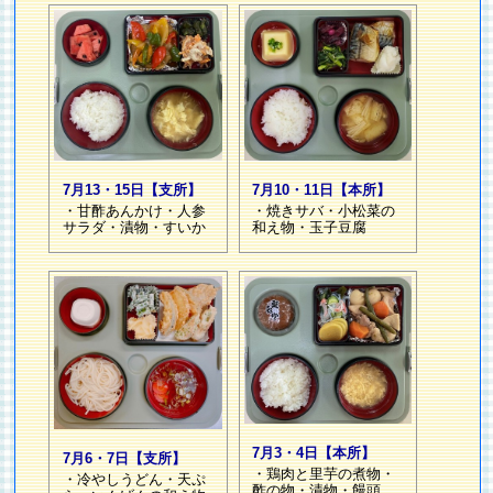
7月10・11日【本所】
7月13・15日【支所】
・焼きサバ・小松菜の
・甘酢あんかけ・人参
和え物・玉子豆腐
サラダ・漬物・すいか
7月3・4日【本所】
7月6・7日【支所】
・鶏肉と里芋の煮物・
・冷やしうどん・天ぷ
酢の物・漬物・饅頭