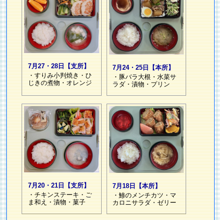
7月27・28日【支所】
7月24・25日【本所】
・すりみ小判焼き・ひ
・豚バラ大根・水菜サ
じきの煮物・オレンジ
ラダ・漬物・プリン
7月20・21日【支所】
7月18日【本所】
・チキンステーキ・ご
・鯵のメンチカツ・マ
ま和え・漬物・菓子
カロニサラダ・ゼリー