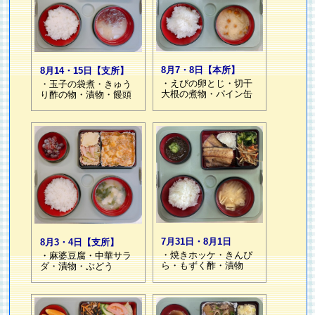
8月7・8日【本所】
8月14・15日【支所】
・えびの卵とじ・切干
・玉子の袋煮・きゅう
大根の煮物・パイン缶
り酢の物・漬物・饅頭
7月31日・8月1日
8月3・4日【支所】
・焼きホッケ・きんぴ
・麻婆豆腐・中華サラ
ら・もずく酢・漬物
ダ・漬物・ぶどう