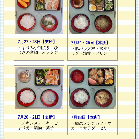
7月27・28日【支所】
7月24・25日【本所】
・すりみ小判焼き・ひ
・豚バラ大根・水菜サ
じきの煮物・オレンジ
ラダ・漬物・プリン
7月20・21日【支所】
7月18日【本所】
・チキンステーキ・ご
・鯵のメンチカツ・マ
ま和え・漬物・菓子
カロニサラダ・ゼリー