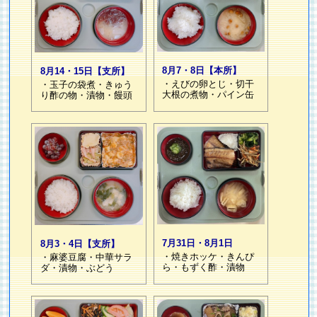
8月7・8日【本所】
8月14・15日【支所】
・えびの卵とじ・切干
・玉子の袋煮・きゅう
大根の煮物・パイン缶
り酢の物・漬物・饅頭
7月31日・8月1日
8月3・4日【支所】
・焼きホッケ・きんぴ
・麻婆豆腐・中華サラ
ら・もずく酢・漬物
ダ・漬物・ぶどう