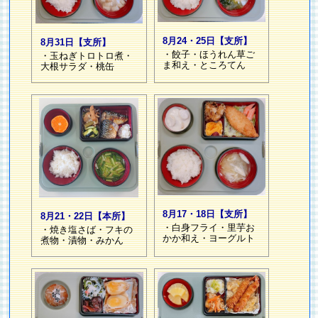
8月24・25日【支所】
8月31日【支所】
・餃子・ほうれん草ご
・玉ねぎトロトロ煮・
ま和え・ところてん
大根サラダ・桃缶
8月17・18日【支所】
8月21・22日【本所】
・白身フライ・里芋お
・焼き塩さば・フキの
かか和え・ヨーグルト
煮物・漬物・みかん