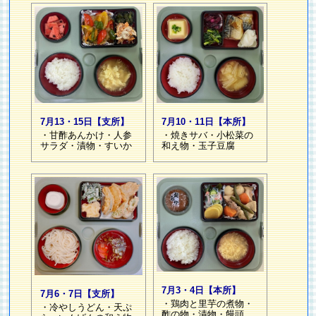
7月10・11日【本所】
7月13・15日【支所】
・焼きサバ・小松菜の
・甘酢あんかけ・人参
和え物・玉子豆腐
サラダ・漬物・すいか
7月3・4日【本所】
7月6・7日【支所】
・鶏肉と里芋の煮物・
・冷やしうどん・天ぷ
酢の物・漬物・饅頭