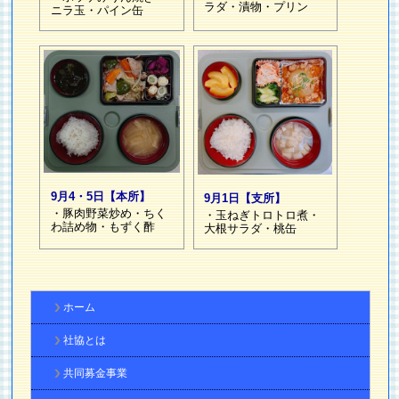
ラダ・漬物・プリン
ニラ玉・パイン缶
9月4・5日【本所】
9月1日【支所】
・豚肉野菜炒め・ちく
・玉ねぎトロトロ煮・
わ詰め物・もずく酢
大根サラダ・桃缶
ホーム
社協とは
共同募金事業