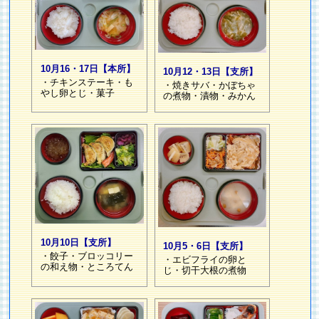
10月16・17日【本所】
10月12・13日【支所】
・チキンステーキ・も
・焼きサバ・かぼちゃ
やし卵とじ・菓子
の煮物・漬物・みかん
10月10日【支所】
10月5・6日【支所】
・餃子・ブロッコリー
・エビフライの卵と
の和え物・ところてん
じ・切干大根の煮物