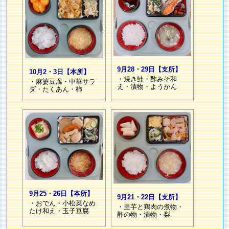
9月28・29日【支所】
10月2・3日【本所】
・焼き鮭・酢みそ和
・麻婆豆腐・中華サラ
え・漬物・ようかん
ダ・たくあん・柿
9月25・26日【本所】
9月21・22日【支所】
・おでん・小松菜なめ
・里芋と鶏肉の煮物・
たけ和え・玉子豆腐
酢の物・漬物・梨