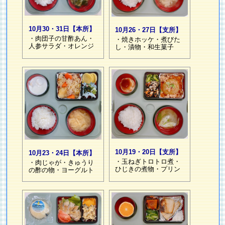
10月30・31日【本所】
10月26・27日【支所】
・肉団子の甘酢あん・
・焼きホッケ・煮びた
人参サラダ・オレンジ
し・漬物・和生菓子
10月19・20日【支所】
10月23・24日【本所】
・玉ねぎトロトロ煮・
・肉じゃが・きゅうり
ひじきの煮物・プリン
の酢の物・ヨーグルト