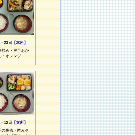
2・23日【本所】
菜炒め・里芋おか
え・オレンジ
1・12日【支所】
子の袋煮・酢みそ