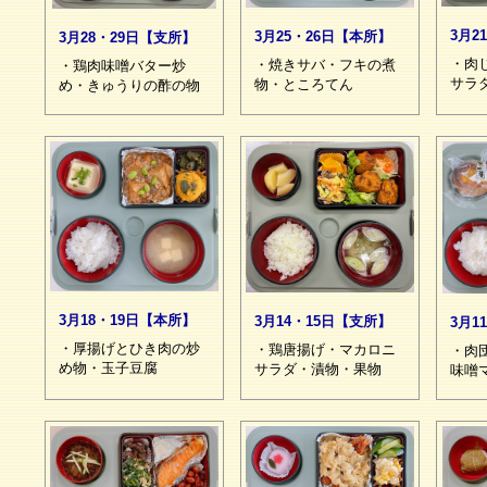
3月2
3月25・26日【本所】
3月28・29日【支所】
・肉
・焼きサバ・フキの煮
・鶏肉味噌バター炒
サラ
物・ところてん
め・きゅうりの酢の物
3月18・19日【本所】
3月14・15日【支所】
3月1
・厚揚げとひき肉の炒
・鶏唐揚げ・マカロニ
・肉
め物・玉子豆腐
サラダ・漬物・果物
味噌