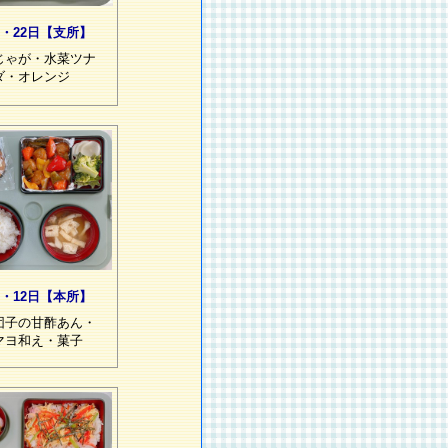
1・22日【支所】
じゃが・水菜ツナ
ダ・オレンジ
1・12日【本所】
団子の甘酢あん・
マヨ和え・菓子