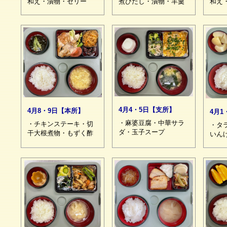
和え・漬物・ゼリー
煮びたし・漬物・羊羹
和え
4月4・5日【支所】
4月8・9日【本所】
4月1
・麻婆豆腐・中華サラ
・チキンステーキ・切
・タ
ダ・玉子スープ
干大根煮物・もずく酢
いん