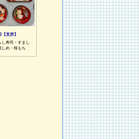
1日【支所】
らし寿司・すまし
煮しめ・桜もち