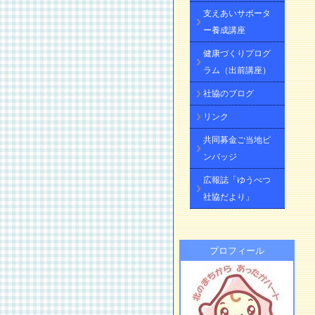
支えあいサポータ
ー養成講座
健康づくりプログ
ラム（出前講座）
社協のブログ
リンク
共同募金ご当地ピ
ンバッジ
広報誌「ゆうべつ
社協だより」
プロフィール