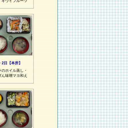
・キウイフルーツ
・2日【本所】
ラのホイル蒸し・
げん味噌マヨ和え