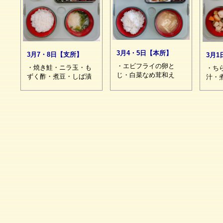
3月4・5日【本所】
3月7・8日【支所】
3月
・エビフライの卵と
・焼き鮭・ニラ玉・も
・ち
じ・白菜なめ茸和え
ずく酢・煮豆・しば漬
汁・