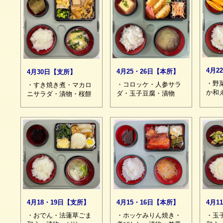
4月2
4月25・26日【本所】
4月30日【支所】
・野
・コロッケ・人参サラ
・すき焼き煮・マカロ
か和
ダ・玉子豆腐・漬物
ニサラダ・漬物・桜餅
4月18・19日【支所】
4月15・16日【本所】
4月1
・おでん・法蓮草ごま
・ホッケみりん焼き・
・玉