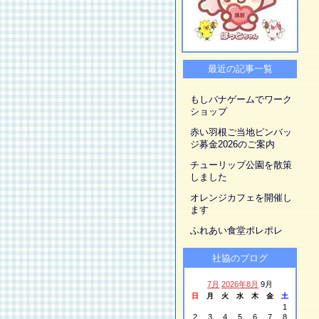
最近の記事一覧
もしバナゲームでワーク
ショップ
赤い羽根ご当地ピンバッ
ジ募金2026のご案内
チューリップ公園を散策
しました
オレンジカフェを開催し
ます
ふれあい食堂ポレポレ
社協のブログ
7月
2026年8月
9月
日
月
火
水
木
金
土
1
2
3
4
5
6
7
8