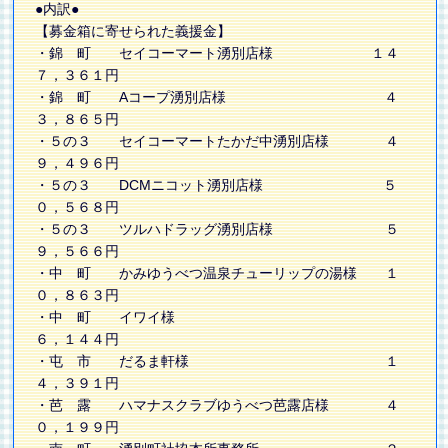
●内訳●
【募金箱に寄せられた義援金】
・錦 町 セイコーマート湧別店様 １４
７，３６１円
・錦 町 Aコープ湧別店様 ４
３，８６５円
・５の３ セイコーマートたかだ中湧別店様 ４
９，４９６円
・５の３ DCMニコット湧別店様 ５
０，５６８円
・５の３ ツルハドラッグ湧別店様 ５
９，５６６円
・中 町 かみゆうべつ温泉チューリップの湯様 １
０，８６３円
・中 町 イワイ様
６，１４４円
・屯 市 だるま軒様 １
４，３９１円
・芭 露 ハマナスクラブゆうべつ芭露店様 ４
０，１９９円