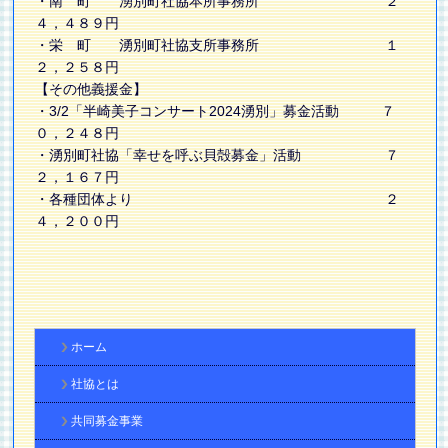
・南 町 湧別町社協本所事務所 ２
４，４８９円
・栄 町 湧別町社協支所事務所 １
２，２５８円
【その他義援金】
・3/2「半崎美子コンサート2024湧別」募金活動 ７
０，２４８円
・湧別町社協「幸せを呼ぶ貝殻募金」活動 ７
２，１６７円
・各種団体より ２
４，２００円
ホーム
社協とは
共同募金事業