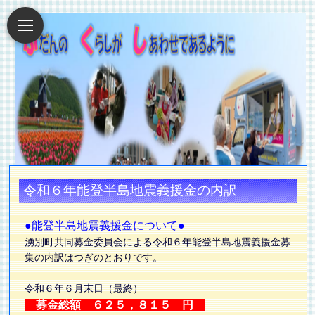
令和６年能登半島地震義援金の内訳
●能登半島地震義援金について●
湧別町共同募金委員会による令和６年能登半島地震義援金募
集の内訳はつぎのとおりです。
令和６年６月末日（最終）
募金総額 ６２５，８１５ 円