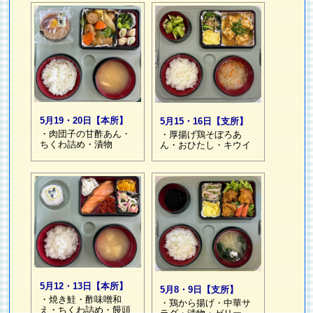
5月19・20日【本所】
5月15・16日【支所】
・肉団子の甘酢あん・
・厚揚げ鶏そぼろあ
ちくわ詰め・漬物
ん・おひたし・キウイ
5月12・13日【本所】
5月8・9日【支所】
・焼き鮭・酢味噌和
・鶏から揚げ・中華サ
え・ちくわ詰め・饅頭