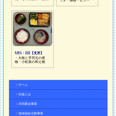
ラダ・漬物・ゼリー
5月1・2日【支所】
・大根と手羽元の煮
物・小松菜の和え物
ホーム
社協とは
共同募金事業
地域福祉活動事業