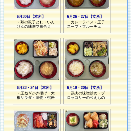
6月26・27日【支所】
6月30日【本所】
・カレーライス・玉子
・鶏の親子とじ・いん
スープ・フルーチェ
げんの味噌マヨ合え
6月23・24日【本所】
6月19・20日【支所】
・玉ねぎかき揚げ・大
・鶏肉の味噌炒め・ブ
根サラダ・漬物・桃缶
ロッコリーの和えもの