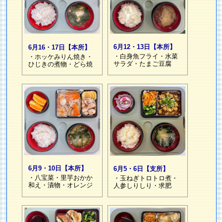
6月12・13日【本所】
6月16・17日【本所】
・白身魚フライ・水菜
・ホッケみりん焼き・
サラダ・たまご豆腐
ひじきの煮物・どら焼
6月9・10日【本所】
6月5・6日【支所】
・八宝菜・里芋おかか
・玉ねぎトロトロ煮・
和え・漬物・オレンジ
人参しりしり・求肥