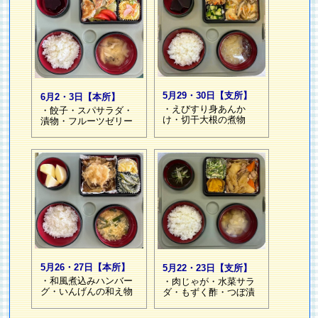
5月29・30日【支所】
6月2・3日【本所】
・えびすり身あんか
・餃子・スパサラダ・
け・切干大根の煮物
漬物・フルーツゼリー
5月26・27日【本所】
5月22・23日【支所】
・和風煮込みハンバー
・肉じゃが・水菜サラ
グ・いんげんの和え物
ダ・もずく酢・つぼ漬